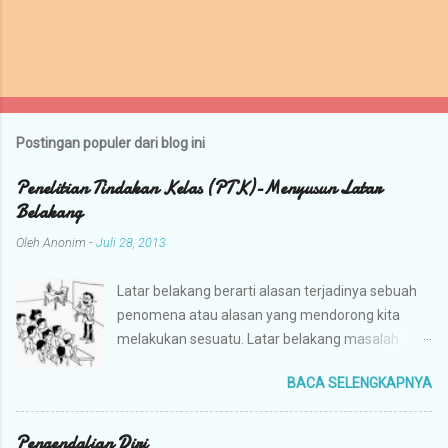
Postingan populer dari blog ini
Penelitian Tindakan Kelas (PTK)-Menyusun Latar
Belakang
Oleh
Anonim
-
Juli 28, 2013
Latar belakang berarti alasan terjadinya sebuah
penomena atau alasan yang mendorong kita
melakukan sesuatu. Latar belakang masalah
dalam penelitian berarti alasan mengapa kita
BACA SELENGKAPNYA
mengangkat masalah tertentu untuk diteliti.
Berdasarkan pengalaman dalam membimbing
proposal PTK, banyak guru yang lemah dalam
Pengendalian Diri