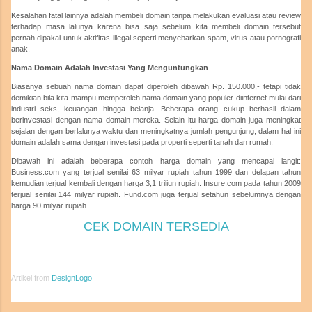
Kesalahan fatal lainnya adalah membeli domain tanpa melakukan evaluasi atau review
terhadap masa lalunya karena bisa saja sebelum kita membeli domain tersebut
pernah dipakai untuk aktifitas illegal seperti menyebarkan spam, virus atau pornografi
anak.
Nama Domain Adalah Investasi Yang Menguntungkan
Biasanya sebuah nama domain dapat diperoleh dibawah Rp. 150.000,- tetapi tidak
demikian bila kita mampu memperoleh nama domain yang populer diinternet mulai dari
industri seks, keuangan hingga belanja. Beberapa orang cukup berhasil dalam
berinvestasi dengan nama domain mereka. Selain itu harga domain juga meningkat
sejalan dengan berlalunya waktu dan meningkatnya jumlah pengunjung, dalam hal ini
domain adalah sama dengan investasi pada properti seperti tanah dan rumah.
Dibawah ini adalah beberapa contoh harga domain yang mencapai langit:
Business.com yang terjual senilai 63 milyar rupiah tahun 1999 dan delapan tahun
kemudian terjual kembali dengan harga 3,1 triliun rupiah. Insure.com pada tahun 2009
terjual senilai 144 milyar rupiah. Fund.com juga terjual setahun sebelumnya dengan
harga 90 milyar rupiah.
CEK DOMAIN TERSEDIA
Artikel from
DesignLogo