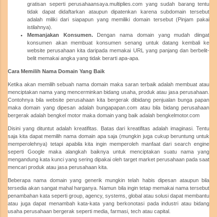
gratisan seperti perusahaansaya.multiplies.com yang sudah barang tentu
tidak dapat didaftarkan ataupun dipatenkan karena subdomain tersebut
adalah miliki dari siapapun yang memiliki domain tersebut (Pinjam pakai
istilahnya).
Memanjakan Konsumen.
Dengan nama domain yang mudah diingat
konsumen akan membuat konsumen senang untuk datang kembali ke
website perusahaan kita daripada memakai URL yang panjang dan berbelit-
belit memakai angka yang tidak berarti apa-apa.
Cara Memilih Nama Domain Yang Baik
Ketika akan memilih sebuah nama domain maka saran terbaik adalah membuat atau
menciptakan nama yang mencerminkan bidang usaha, produk atau jasa perusahaan.
Contohnya bila website perusahaan kita bergerak dibidang penjualan bunga papan
maka domain yang dipesan adalah bungapapan.com atau bila bidang perusahaan
bergerak adalah bengkel motor maka domain yang baik adalah bengkelmotor.com
Disini yang dituntut adalah kreatifitas. Batas dari kreatifitas adalah imaginasi. Tentu
saja kita dapat memilih nama domain apa saja (mungkin juga cukup beruntung untuk
memperolehnya) tetapi apabila kita ingin memperoleh manfaat dari search engine
seperti Google maka alangkah baiknya untuk menciptakan suatu nama yang
mengandung kata kunci yang sering dipakai oleh target market perusahaan pada saat
mencari produk atau jasa perusahaan kita.
Beberapa nama domain yang generik mungkin telah habis dipesan ataupun bila
tersedia akan sangat mahal harganya. Namun bila ingin tetap memakai nama tersebut
penambahan kata seperti group, agency, systems, global atau solusi dapat membantu
atau juga dapat menambah kata-kata yang berkonotasi pada industri atau bidang
usaha perusahaan bergerak seperti media, farmasi, tech atau capital.