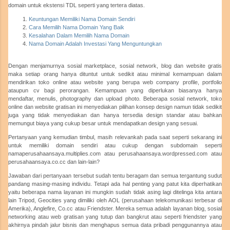
domain untuk ekstensi TDL seperti yang tertera diatas.
Keuntungan Memiliki Nama Domain Sendiri
Cara Memilih Nama Domain Yang Baik
Kesalahan Dalam Memilih Nama Domain
Nama Domain Adalah Investasi Yang Menguntungkan
Dengan menjamurnya sosial marketplace, sosial network, blog dan website gratis
maka setiap orang hanya dituntut untuk sedikit atau minimal kemampuan dalam
mendirikan toko online atau website yang berupa web company profile, portfolio
ataupun cv bagi perorangan. Kemampuan yang diperlukan biasanya hanya
mendaftar, menulis, photography dan upload photo. Beberapa sosial network, toko
online dan website gratisan ini menyediakan pilihan konsep design namun tidak sedikit
juga yang tidak menyediakan dan hanya tersedia design standar atau bahkan
memungut biaya yang cukup besar untuk mendapatkan design yang sesuai.
Pertanyaan yang kemudian timbul, masih relevankah pada saat seperti sekarang ini
untuk memiliki domain sendiri atau cukup dengan subdomain seperti
namaperusahaansaya.multiplies.com atau perusahaansaya.wordpressed.com atau
perusahaansaya.co.cc dan lain-lain?
Jawaban dari pertanyaan tersebut sudah tentu beragam dan semua tergantung sudut
pandang masing-masing individu. Tetapi ada hal penting yang patut kita diperhatikan
yaitu beberapa nama layanan ini mungkin sudah tidak asing lagi ditelinga kita antara
lain Tripod, Geocities yang dimiliki oleh AOL (perusahaan telekomunikasi terbesar di
Amerika), Anglefire, Co.cc atau Friendster. Mereka semua adalah layanan blog, sosial
networking atau web gratisan yang tutup dan bangkrut atau seperti friendster yang
akhirnya pindah jalur bisnis dan menghapus semua data pribadi penggunannya atau