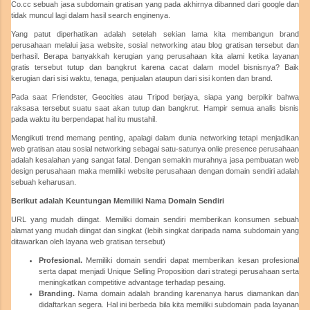
Co.cc sebuah jasa subdomain gratisan yang pada akhirnya dibanned dari google dan
tidak muncul lagi dalam hasil search enginenya.
Yang patut diperhatikan adalah setelah sekian lama kita membangun brand
perusahaan melalui jasa website, sosial networking atau blog gratisan tersebut dan
berhasil. Berapa banyakkah kerugian yang perusahaan kita alami ketika layanan
gratis tersebut tutup dan bangkrut karena cacat dalam model bisnisnya? Baik
kerugian dari sisi waktu, tenaga, penjualan ataupun dari sisi konten dan brand.
Pada saat Friendster, Geocities atau Tripod berjaya, siapa yang berpikir bahwa
raksasa tersebut suatu saat akan tutup dan bangkrut. Hampir semua analis bisnis
pada waktu itu berpendapat hal itu mustahil.
Mengikuti trend memang penting, apalagi dalam dunia networking tetapi menjadikan
web gratisan atau sosial networking sebagai satu-satunya onlie presence perusahaan
adalah kesalahan yang sangat fatal. Dengan semakin murahnya jasa pembuatan web
design perusahaan maka memiliki website perusahaan dengan domain sendiri adalah
sebuah keharusan.
Berikut adalah Keuntungan Memiliki Nama Domain Sendiri
URL yang mudah diingat. Memiliki domain sendiri memberikan konsumen sebuah
alamat yang mudah diingat dan singkat (lebih singkat daripada nama subdomain yang
ditawarkan oleh layana web gratisan tersebut)
Profesional.
Memiliki domain sendiri dapat memberikan kesan profesional
serta dapat menjadi Unique Selling Proposition dari strategi perusahaan serta
meningkatkan competitive advantage terhadap pesaing.
Branding.
Nama domain adalah branding karenanya harus diamankan dan
didaftarkan segera. Hal ini berbeda bila kita memiliki subdomain pada layanan