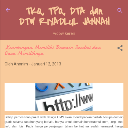
TKQ, TPQ, DTA dan
Langsung ke konten utama
DTW RIYADLUL JANNAH
woow keren
Keuntungan Memiliki Domain Sendiri dan
Cara Memilihnya
Oleh
Anonim
-
Januari 12, 2013
Setiap pemesanan paket web design CMS akan mendapatkan hadiah berupa domain
gratis selama setahun yang berlaku hanya untuk domain berekstensi .com, .org, .net,
.info dan .biz. Pada harga perpanjangan tahun berikutnya sudah termasuk harga