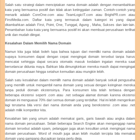
Salah satu strategi dalam menciptakan nama domain adalah dengan menambahkan
kata yang bernuansa positif dan tidak akan ketinggalan zaman. Contoh-contoh yang
menarik adalah CoreOne.com atau TeamLogicIT.com atau BrightPR.com atau
FirstMedia.com. Daftar kata yang termasuk dalam kategori ini yang dapat
ditambahkan adalah First, Point, One, Tunggal, Agung , Maha, Sukses dan lain-lain.
Penambahan kata-kata yang bernuansa positif ini akan membuat perusahaan terlihat
unik dan mudah diingat.
Kesalahan Dalam Memilih Nama Domain
Namun kita juga tidak boleh lupa bahwa tujuan dari memiliki nama domain adalah
supaya konsumen dapat dengan cepat mengingat domain tersebut tanpa harus
mencatat sehingga dapat secara otomatis masuk kedalam ingatan mereka saat
berselancar didunia maya. Bahkan bila dimungkinkan mereka masih dapat mengingat
domain perusahaan hingga setahun kemudian atau mungkin lebih.
Salah satu kesalahan dalam memilih nama domain adalah banyak sekali pengusaha
yang memilih untuk mengambil nama domain yang sesuai dengan keinginan mereka
tanpa peduli domain ekstensinya. Para konsumen kita telah terbiasa dengan
beberapa ekstensi seperti .com atau .net sebagai alamat domain karena ekstensi
domain ini menguasai 70% dari semua domain yang terdaftar. Hal ini lebih mengerikan
lagi terutama bila versi dari nama domain anda yang berekstensi .com atau .net
adalah milik kompetitor kita.
Kesalahan lain yang umum adalah memakai garis, garis bawah atau angka dalam
nama domain perusahaan. Selain beberapa Search Engine akan menganggap nama
domain tersebut adalah spam, pelanggan juga akan kesulitan untuk mengingat nama
domain perusahaan. Word of mouth juga akan lebih mudah tercipta bila memakai
domain yang gampang diucapkan tanpa perlu dieja.