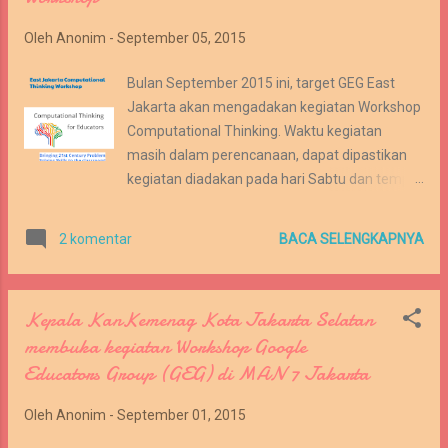
Oleh
Anonim
-
September 05, 2015
Bulan September 2015 ini, target GEG East
Jakarta akan mengadakan kegiatan Workshop
Computational Thinking. Waktu kegiatan
masih dalam perencanaan, dapat dipastikan
kegiatan diadakan pada hari Sabtu dan tempat
di MAN 9 Jakarta. Sebenarnya apa yang
dimaksud dengan Computational Thinking?
BACA SELENGKAPNYA
2 komentar
Computational Thinking (CT) is a problem
solving process that includes a number of
characteristics and dispositions. CT is essential
Kepala KanKemenag Kota Jakarta Selatan
to the development of computer applications,
membuka kegiatan Workshop Google
but it can also be used to support problem
Educators Group (GEG) di MAN 7 Jakarta
solving across all disciplines, including the
humanities, math, and science. Students who
Oleh
Anonim
-
September 01, 2015
learn CT across the curriculum can begin to
see a relationship between academic subjects,