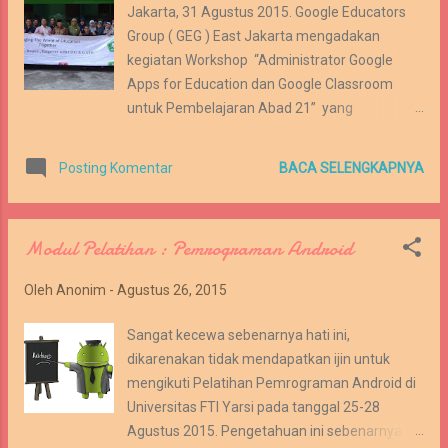
Jakarta, 31 Agustus 2015. Google Educators
as well as between life inside and outside of
Group ( GEG ) East Jakarta mengadakan
the classroom. The International Society for
kegiatan Workshop “Administrator Google
Technology in Education ( ISTE ), Computer
Apps for Education dan Google Classroom
Science Teachers Association ( CSTA ) and the
untuk Pembelajaran Abad 21” yang
UK Computing at School working group ( CAS )
bertempat di MAN 7 Jakarta. Kegiatan ini
have collaborated with representatives from
sangat berbeda, karena dibuka oleh Kepala
education and industry to develop computat...
BACA SELENGKAPNYA
Posting Komentar
Kantor Kementerian Agama Kota Jakarta
Selatan, bapak Drs. H. Karsa Sukarsa, MM , dan
didampingi oleh Pengawas Madrasah untuk
Modul Pelatihan : Pemrograman Android
MAN 7 Jakarta ibu Dra. Hj. Alwiyah, M.Pd serta
Kepala TU MAN 7 Jakarta bapak Giyanta, S.Pd
Oleh
Anonim
-
Agustus 26, 2015
. Sambutan dan pembinaan dari Kepala
KanKemenag Kota Jakarta Selatan membuat
Sangat kecewa sebenarnya hati ini,
kami bersemangat menjadi guru pembelajar ,
dikarenakan tidak mendapatkan ijin untuk
yang selalu siap belajar untuk meningkatkan
mengikuti Pelatihan Pemrograman Android di
kompetensi sebagai guru Profesional. Kami
Universitas FTI Yarsi pada tanggal 25-28
sangat berterima kasih kepada bapak Drs. H.
Agustus 2015. Pengetahuan ini sebenarnya
Karsa Sukarsa, MM yang bersedia membuka